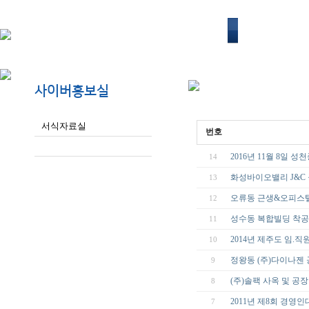
회사소개
사이버홍보실
서식자료실
번호
회사소식
2016년 11월 8일 
14
화성바이오밸리 J&C
13
오류동 근생&오피스
12
성수동 복합빌딩 착
11
2014년 제주도 임.직
10
정왕동 (주)다이나젠
9
(주)솔팩 사옥 및 공
8
2011년 제8회 경영인
7