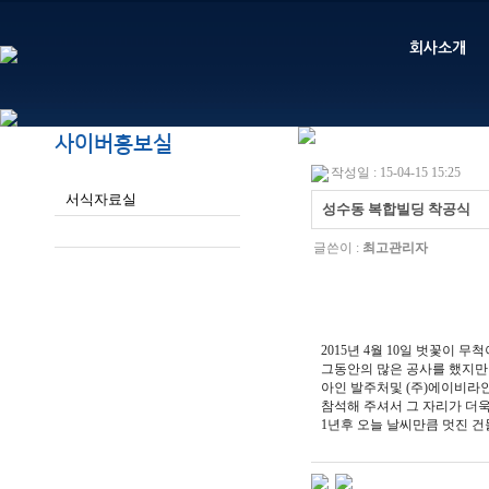
회사소개
사이버홍보실
작성일 : 15-04-15 15:25
서식자료실
성수동 복합빌딩 착공식
회사소식
글쓴이 :
최고관리자
2015년 4월 10일 벗꽃이
그동안의 많은 공사를 했지만 
아인 발주처및 (주)에이비라
참석해 주셔서 그 자리가 더
1년후 오늘 날씨만큼 멋진 